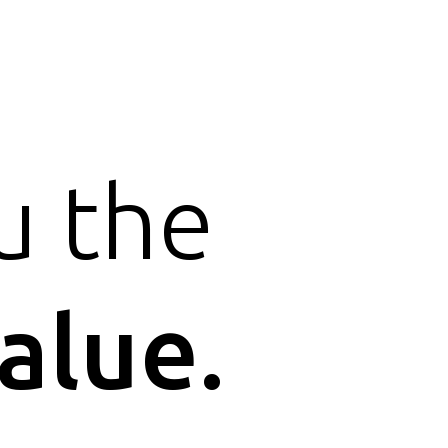
u the
alue.