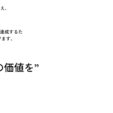
考え、
を達成するた
けます。
の価値を”